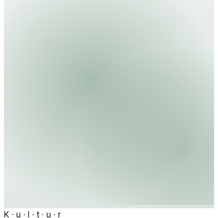
Gemeinschaft feiern.
K · u · l · t · u · r