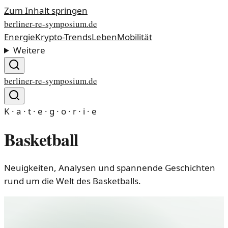
Zum Inhalt springen
berliner-re-symposium.de
Energie
Krypto-Trends
Leben
Mobilität
Weitere
berliner-re-symposium.de
K · a · t · e · g · o · r · i · e
Basketball
Neuigkeiten, Analysen und spannende Geschichten
rund um die Welt des Basketballs.