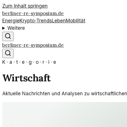
Zum Inhalt springen
berliner-re-symposium.de
Energie
Krypto-Trends
Leben
Mobilität
Weitere
berliner-re-symposium.de
K · a · t · e · g · o · r · i · e
Wirtschaft
Aktuelle Nachrichten und Analysen zu wirtschaftliche