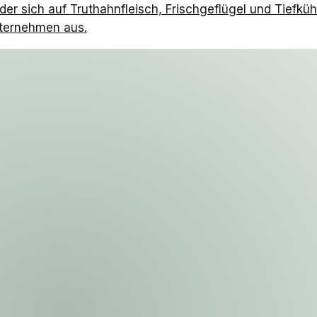
r sich auf Truthahnfleisch, Frischgeflügel und Tiefkühlp
ternehmen aus.